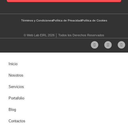
Términos y Condiciones
Política de Privacidad
Política de Cookies
©
Web Lab EIRL
2026 │ Todos los Derechos Reservados
Inicio
Nosotros
Servicios
Portafolio
Blog
Contactos